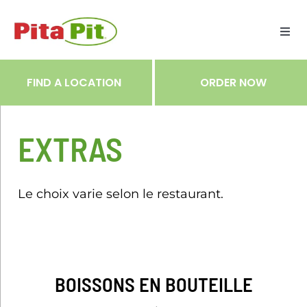
Skip
to
Togg
content
Navi
ME
FIND A LOCATION
ORDER NOW
RES
EXTRAS
TRA
Le choix varie selon le restaurant.
NOT
CAR
BOISSONS EN BOUTEILLE
RÉC